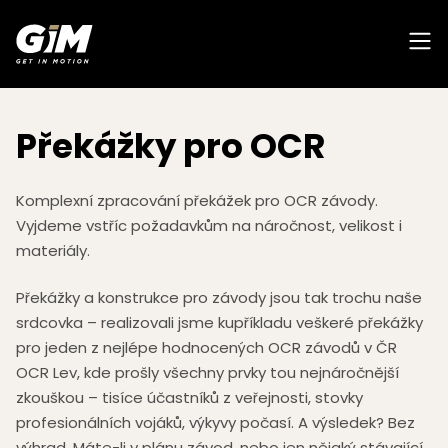
Přejít
na
obsah
Překážky pro OCR
Komplexní zpracování překážek pro OCR závody.
Vyjdeme vstříc požadavkům na náročnost, velikost i
materiály.
Překážky a konstrukce pro závody jsou tak trochu naše
srdcovka – realizovali jsme kupříkladu veškeré překážky
pro jeden z nejlépe hodnocených OCR závodů v ČR
OCR Lev, kde prošly všechny prvky tou nejnáročnější
zkouškou – tisíce účastníků z veřejnosti, stovky
profesionálních vojáků, výkyvy počasí. A výsledek? Bez
výhrad. Máte-li v plánu závod, nebo jen nějaký stávající